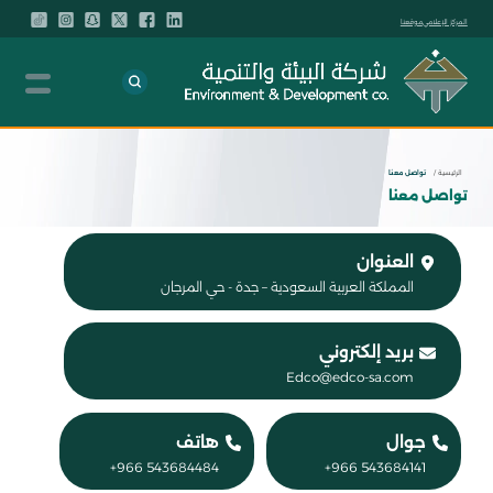
المركز الإعلامي
موقعنا
الرئيسية /
تواصل معنا
تواصل معنا
العنوان
المملكة العربية السعودية – جدة - حي المرجان
بريد إلكتروني
Edco@edco-sa.com
جوال
هاتف
543684484 966+
543684141 966+