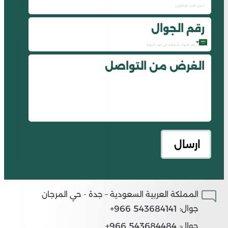
رقم الجوال
Saudi
الغرض من التواصل
Arabia
+966
المملكة العربية السعودية – جدة - حي المرجان
543684141 966+
جوال:
543684484 966+
جوال: