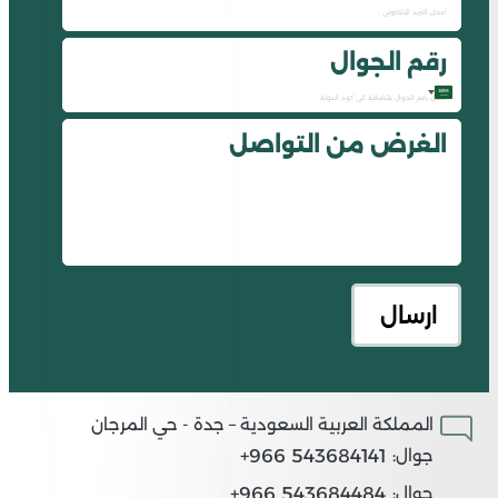
رقم الجوال
Saudi
الغرض من التواصل
Arabia
+966
المملكة العربية السعودية – جدة - حي المرجان
543684141 966+
جوال:
543684484 966+
جوال: