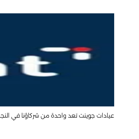
عيادات جوينت تعد واحدة من شركاؤنا في النجاح – شركة البيئة والتنمية EDCO تقدم استشا