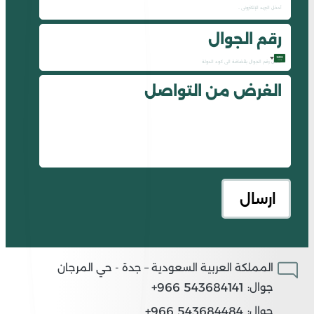
رقم الجوال
Saudi
الغرض من التواصل
Arabia
+966
المملكة العربية السعودية – جدة - حي المرجان
543684141 966+
جوال:
543684484 966+
جوال: